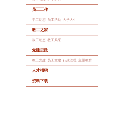
员工工作
学工动态
员工活动
大学人生
教工之家
教工动态
教工风采
党建思政
教工党建
员工党建
行政管理
主题教育
人才招聘
资料下载